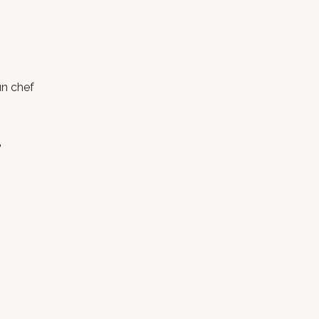
un chef
L