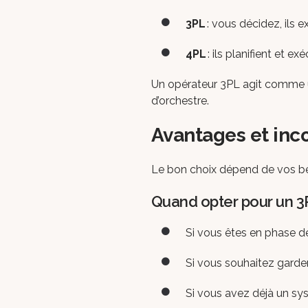
3PL
: vous décidez, ils 
4PL
: ils planifient et e
Un opérateur 3PL agit comme u
d’orchestre.
Avantages et inc
Le bon choix dépend de vos beso
Quand opter pour un 3
Si vous êtes en phase de
Si vous souhaitez garder
Si vous avez déjà un sys