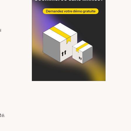
u
té.