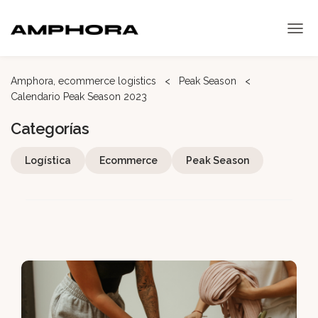
Fulfillment
Amphora, ecommerce logistics
<
Peak Season
<
Calendario Peak Season 2023
Gestión de almacén
Categorías
Sobre nosotros
Logística
Ecommerce
Peak Season